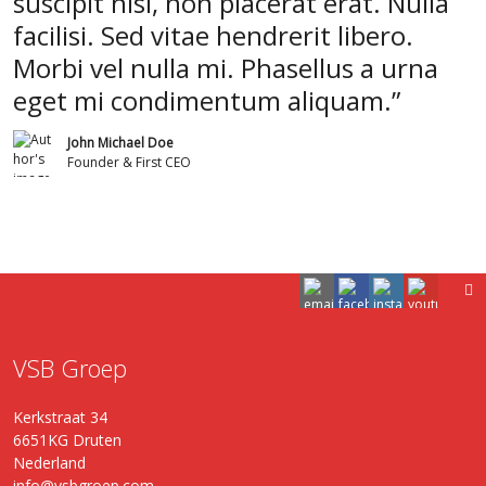
suscipit nisl, non placerat erat. Nulla
facilisi. Sed vitae hendrerit libero.
Morbi vel nulla mi. Phasellus a urna
eget mi condimentum aliquam.
John Michael Doe
Founder & First CEO
VSB Groep
Kerkstraat 34
6651KG Druten
Nederland
info@vsbgroep.com